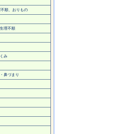
理不順、おりもの
生理不順
くみ
・鼻づまり