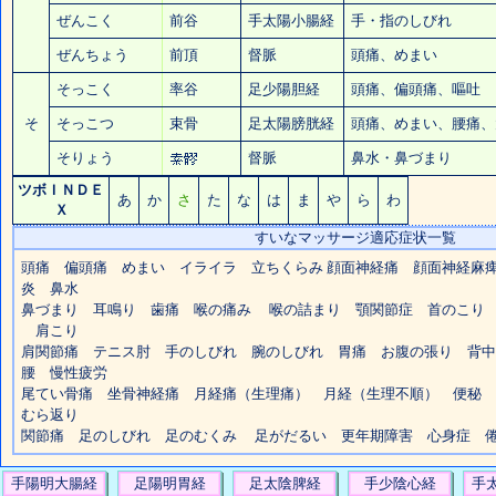
ぜんこく
前谷
手太陽小腸経
手・指のしびれ
ぜんちょう
前頂
督脈
頭痛
、めまい
そっこく
率谷
足少陽胆経
頭痛
、
偏頭痛
、嘔吐
そ
そっこつ
束骨
足太陽膀胱経
頭痛
、めまい、
腰痛
、
そりょう
督脈
鼻水・鼻づまり
ツボＩＮＤＥ
あ
か
さ
た
な
は
ま
や
ら
わ
Ｘ
すいなマッサージ適応症状一覧
頭痛
偏頭痛 めまい
イライラ
立ちくらみ 顔面神経痛 顔面神経
炎
鼻水
鼻づまり
耳鳴り
歯痛
喉の痛み
喉の詰まり 顎関節症 首のこ
肩こり
肩関節痛 テニス肘
手のしびれ
腕のしびれ
胃痛
お腹の張り 背
腰 慢性疲労
尾てい骨痛 坐骨神経痛 月経痛（生理痛） 月経（生理不順）
便秘
むら返り
関節痛 足のしびれ
足のむくみ
足がだるい 更年期障害 心身症 倦
手陽明大腸経
足陽明胃経
足太陰脾経
手少陰心経
手