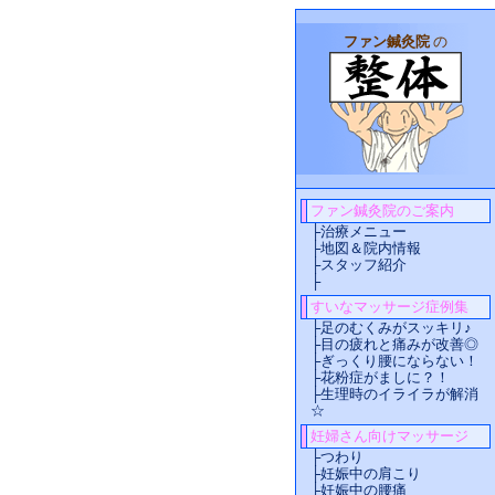
ファン鍼灸院
の
ファン鍼灸院のご案内
├
治療メニュー
├
地図＆院内情報
├
スタッフ紹介
├
すいなマッサージ症例集
├
足のむくみがスッキリ♪
├
目の疲れと痛みが改善◎
├
ぎっくり腰にならない！
├
花粉症がましに？！
├
生理時のイライラが解消
☆
妊婦さん向けマッサージ
├
つわり
├
妊娠中の肩こり
├
妊娠中の腰痛