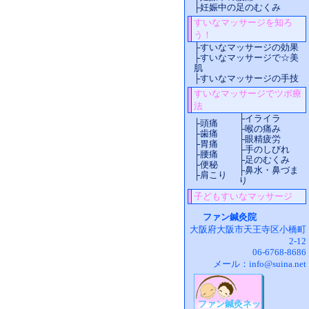
├
妊娠中の足のむくみ
すいなマッサージを知ろ
う！
├
すいなマッサージの効果
├
すいなマッサージで☆美
肌
├
すいなマッサージの手技
すいなマッサージでツボ療
法
├
イライラ
├
頭痛
├
喉の痛み
├
歯痛
├
眼精疲労
├
胃痛
├
手のしびれ
├
腰痛
├
足のむくみ
├
便秘
├
鼻水・鼻づま
├
肩こり
り
子どもすいなマッサージ
ファン鍼灸院
大阪府大阪市天王寺区小橋町
2-12
06-6768-8686
メール：
info@suina.net
ファン鍼灸ネッ