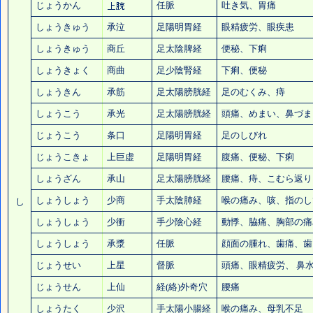
じょうかん
任脈
吐き気、
胃痛
しょうきゅう
承泣
足陽明胃経
眼精疲労
、眼疾患
しょうきゅう
商丘
足太陰脾経
便秘
、下痢
しょうきょく
商曲
足少陰腎経
下痢、
便秘
しょうきん
承筋
足太陽膀胱経
足のむくみ
、痔
しょうこう
承光
足太陽膀胱経
頭痛
、めまい、
鼻づま
じょうこう
条口
足陽明胃経
足のしびれ
じょうこきょ
上巨虚
足陽明胃経
腹痛、
便秘
、下痢
しょうざん
承山
足太陽膀胱経
腰痛
、痔、こむら返り
しょうしょう
少商
手太陰肺経
喉の痛み
、咳、指のし
し
しょうしょう
少衝
手少陰心経
動悸、脇痛、胸部の痛
しょうしょう
承漿
任脈
顔面の腫れ、
歯痛
、歯
じょうせい
上星
督脈
頭痛
、
眼精疲労
、
鼻
じょうせん
上仙
経(絡)外奇穴
腰痛
しょうたく
少沢
手太陽小腸経
喉の痛み
、母乳不足