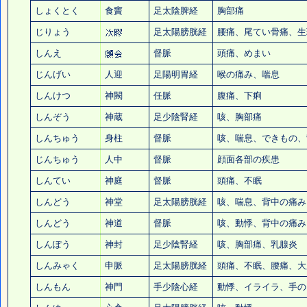
しょくとく
食竇
足太陰脾経
胸部痛
じりょう
足太陽膀胱経
腰痛
、尾てい骨痛、生
しんえ
督脈
頭痛
、めまい
じんげい
人迎
足陽明胃経
喉の痛み
、喘息
しんけつ
神闕
任脈
腹痛、下痢
しんぞう
神蔵
足少陰腎経
咳、胸部痛
しんちゅう
身柱
督脈
咳、喘息、できもの、
じんちゅう
人中
督脈
顔面各部の疾患
しんてい
神庭
督脈
頭痛
、不眠
しんどう
神堂
足太陽膀胱経
咳、喘息、背中の痛み
しんどう
神道
督脈
咳、動悸、背中の痛み
しんぽう
神封
足少陰腎経
咳、胸部痛、乳腺炎
しんみゃく
申脈
足太陽膀胱経
頭痛
、不眠、
腰痛
、大
しんもん
神門
手少陰心経
動悸、
イライラ
、
手の