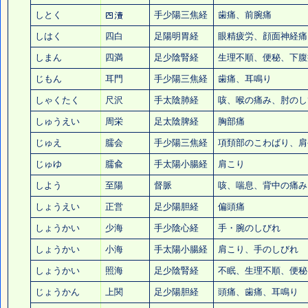
しとく
手少陽三焦経
歯痛
、前腕痛
しはく
四白
足陽明胃経
眼精疲労
、顔面神経痛
しまん
四満
足少陰腎経
生理不順、
便秘
、下腹
じもん
耳門
手少陽三焦経
歯痛
、耳鳴り
しゃくたく
尺沢
手太陰肺経
咳、
喉の痛み
、肘のし
しゅうえい
周栄
足太陰脾経
胸部痛
じゅえ
臑会
手少陽三焦経
項頚部のこわばり、肩
じゅゆ
臑兪
手太陽小腸経
肩こり
しよう
至陽
督脈
咳、喘息、背中の痛み
しょうえい
正営
足少陽胆経
偏頭痛
しょうかい
少海
手少陰心経
手・腕のしびれ
しょうかい
小海
手太陽小腸経
肩こり
、
手のしびれ
しょうかい
照海
足少陰腎経
不眠、生理不順、
便秘
じょうかん
上関
足少陽胆経
頭痛
、
歯痛
、耳鳴り