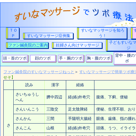
ＴＯ
すいなマッサージを知ろ
Ｐ
すいなマッサージ症例集
う！
子どもすいな
ファン鍼灸院のご案内
妊婦さん向けマッサージ
ジ
背中・腰の
頭・首のツボ
顔のツボ
手・腕のツボ
胸・腹のツボ
ボ
ファン鍼灸院のすいなマッサージねっと
＞
すいなマッサージで簡単ツボ療
せそ】
読み
漢字
経絡
さいちゅうし
臍中四辺
経(絡)外奇穴
腹痛、下痢、
便秘
へん
さんいんこう
三陰交
足太陰脾経
便秘
、生理不順、お
さんかん
三間
手陽明大腸経
眼痛、
歯痛
、指の腫れ
さ
さんこん
山根
経(絡)外奇穴
頭痛
、うつ、
イライラ