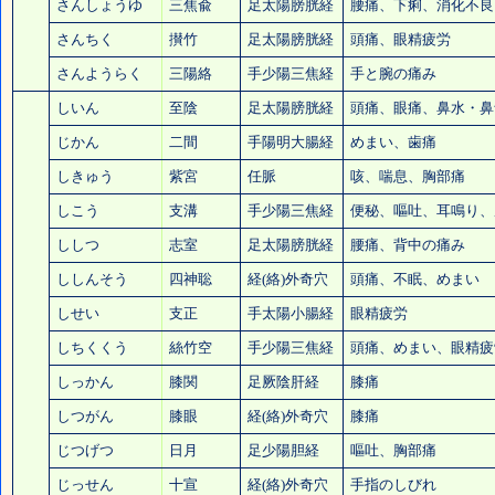
さんしょうゆ
三焦兪
足太陽膀胱経
腰痛
、下痢、消化不良
さんちく
攅竹
足太陽膀胱経
頭痛
、
眼精疲労
さんようらく
三陽絡
手少陽三焦経
手と腕の痛み
しいん
至陰
足太陽膀胱経
頭痛
、眼痛、
鼻水・鼻
じかん
二間
手陽明大腸経
めまい、
歯痛
しきゅう
紫宮
任脈
咳、喘息、胸部痛
しこう
支溝
手少陽三焦経
便秘
、嘔吐、耳鳴り、
ししつ
志室
足太陽膀胱経
腰痛
、背中の痛み
ししんそう
四神聡
経(絡)外奇穴
頭痛
、不眠、めまい
しせい
支正
手太陽小腸経
眼精疲労
しちくくう
絲竹空
手少陽三焦経
頭痛
、めまい、
眼精疲
しっかん
膝関
足厥陰肝経
膝痛
しつがん
膝眼
経(絡)外奇穴
膝痛
じつげつ
日月
足少陽胆経
嘔吐、胸部痛
じっせん
十宣
経(絡)外奇穴
手指のしびれ