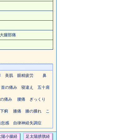
大腿部痛
麻痺
美肌
眼精疲労
鼻
り
首の痛み
寝違え
五十肩
中の痛み
腰痛
ぎっくり
下痢
膝痛
膝の腫れ
こ
怠感 自律神経失調症
太陽小腸経
足太陽膀胱経