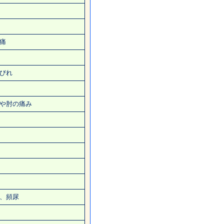
痛
びれ
や肘の痛み
、頻尿