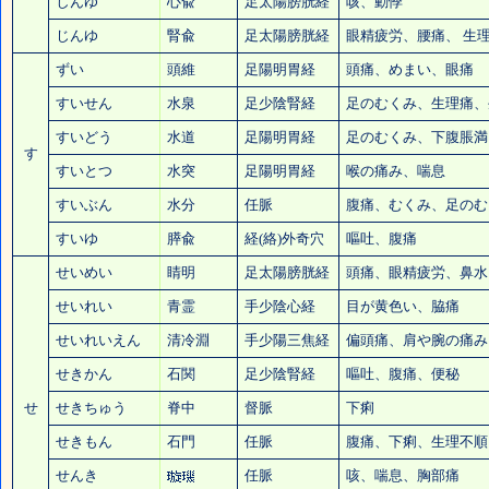
しんゆ
心兪
足太陽膀胱経
咳、動悸
じんゆ
腎兪
足太陽膀胱経
眼精疲労
、
腰痛
、 生
ずい
頭維
足陽明胃経
頭痛
、めまい、眼痛
すいせん
水泉
足少陰腎経
足のむくみ
、生理痛、
すいどう
水道
足陽明胃経
足のむくみ
、下腹脹満
す
すいとつ
水突
足陽明胃経
喉の痛み
、喘息
すいぶん
水分
任脈
腹痛、むくみ、
足のむ
すいゆ
膵兪
経(絡)外奇穴
嘔吐、腹痛
せいめい
睛明
足太陽膀胱経
頭痛
、
眼精疲労
、
鼻水
せいれい
青霊
手少陰心経
目が黄色い、脇痛
せいれいえん
清冷淵
手少陽三焦経
偏頭痛
、肩や腕の痛み
せきかん
石関
足少陰腎経
嘔吐、腹痛、
便秘
せ
せきちゅう
脊中
督脈
下痢
せきもん
石門
任脈
腹痛、下痢、生理不順
せんき
任脈
咳、喘息、胸部痛