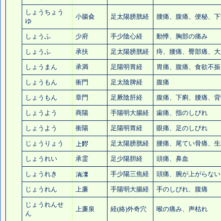
しょうちょう
小腸兪
足太陽膀胱経
腰痛
、腹痛、
便秘
、下
ゆ
しょうふ
少府
手少陰心経
動悸、胸部の痛み
しょうふ
承扶
足太陽膀胱経
痔、
腰痛
、臀部痛、大
しょうまん
承満
足陽明胃経
胃痛
、腹痛、食欲不振
しょうもん
衝門
足太陰脾経
腹痛
しょうもん
章門
足厥陰肝経
腹痛、下痢、
腰痛
、背
しょうよう
商陽
手陽明大腸経
歯痛
、指のしびれ
しょうよう
衝陽
足陽明胃経
眼痛、足のしびれ
じょうりょう
足太陽膀胱経
腰痛
、尾てい骨痛、生
しょうれい
承霊
足少陽胆経
頭痛
、鼻血
しょうれき
手少陽三焦経
頭痛
、腕が上がらない
じょうれん
上廉
手陽明大腸経
手のしびれ
、腹痛
じょうれんせ
上廉泉
経(絡)外奇穴
喉の痛み
、声枯れ
ん