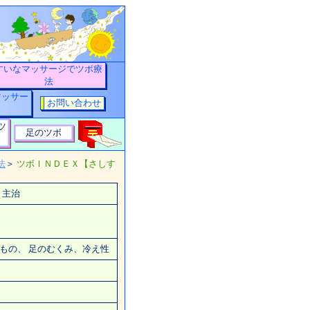
すいなマッサージでツボ療
法
マッサー
お問い合わせ
ツ
足のツボ
法
＞
ツボＩＮＤＥＸ【さしす
主治
りもの、
足のむくみ
、冷え性