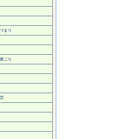
づまり
肩こり
労