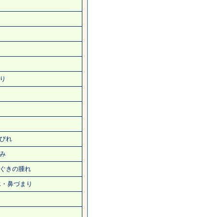
り
びれ
み
ぐきの腫れ
水・鼻づまり