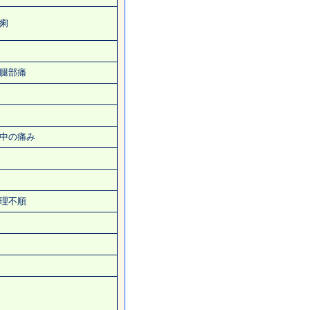
痢
腿部痛
中の痛み
理不順