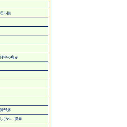
理不順
背中の痛み
腿部痛
しびれ
、脇痛