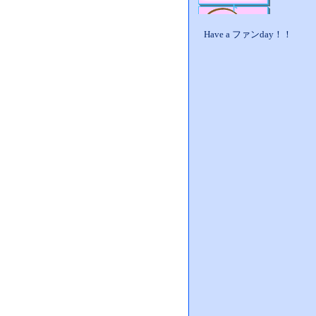
ト
Have a ファンday！！