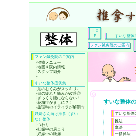
ＴＯ
Ｐ
すいな整体
ファン鍼灸院のご案内
ファン鍼灸院のご案内
├
治療メニュー
├
地図＆院内情報
├
スタッフ紹介
├
すいな整体症例集
├
足のむくみがスッキリ♪
├
目の疲れと痛みが改善◎
├
ぎっくり腰にならない！
すいな整体
├
花粉症がましに？！
├
生理時のイライラが解消☆
すいな整体
妊婦さん向け推拿（すい
な）整体
推法
├
つわり
拿法
├
妊娠中の肩こり
├
妊娠中の腰痛
一指禅法