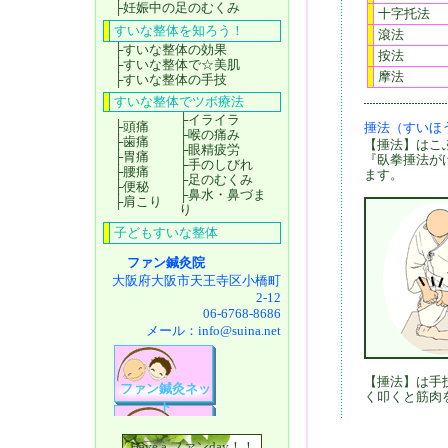
├
妊娠中の足のむくみ
十字托法
すいな整体を知ろう！
滾法
├
すいな整体の効果
按法
├
すいな整体で☆美肌
摩法
├
すいな整体の手技
すいな整体でツボ療法
├
イライラ
├
頭痛
捶法（すいほ
├
喉の痛み
├
歯痛
【捶法】はこ
├
眼精疲労
├
胃痛
『臥拳捶法が
├
手のしびれ
├
腰痛
ます。
├
足のむくみ
├
便秘
├
鼻水・鼻づま
├
肩こり
り
子どもすいな整体
ファン鍼灸院
大阪府大阪市天王寺区小橋町
2-12
06-6768-8686
メール：
info@suina.net
【捶法】は手
ファン鍼灸ネッ
く叩くと筋肉
ト
Have a ファンday！！