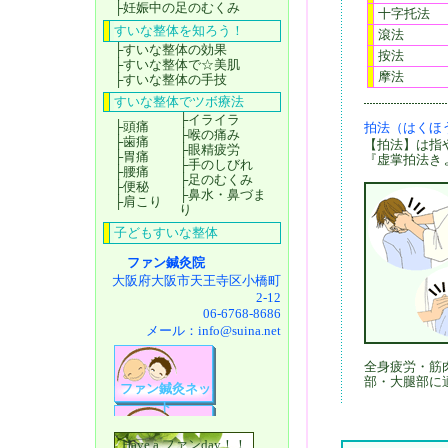
├
妊娠中の足のむくみ
十字托法
すいな整体を知ろう！
滾法
├
すいな整体の効果
按法
├
すいな整体で☆美肌
摩法
├
すいな整体の手技
すいな整体でツボ療法
├
イライラ
├
頭痛
拍法（はくほ
├
喉の痛み
├
歯痛
【拍法】は指
├
眼精疲労
├
胃痛
『虚掌拍法き
├
手のしびれ
├
腰痛
├
足のむくみ
├
便秘
├
鼻水・鼻づま
├
肩こり
り
子どもすいな整体
ファン鍼灸院
大阪府大阪市天王寺区小橋町
2-12
06-6768-8686
メール：
info@suina.net
全身疲労・筋
部・大腿部に
ファン鍼灸ネッ
ト
Have a ファンday！！