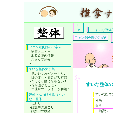
ＴＯ
Ｐ
すいな整体
ファン鍼灸院のご案内
ファン鍼灸院のご案内
├
治療メニュー
├
地図＆院内情報
├
スタッフ紹介
├
すいな整体症例集
├
足のむくみがスッキリ♪
├
目の疲れと痛みが改善◎
├
ぎっくり腰にならない！
すいな整体
├
花粉症がましに？！
├
生理時のイライラが解消☆
すいな整体
妊婦さん向け推拿（すい
な）整体
推法
├
つわり
拿法
├
妊娠中の肩こり
├
妊娠中の腰痛
一指禅法